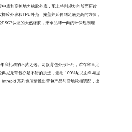
震中底和高抓地力橡胶外底，配上特别规划的胎面斑纹，
橡胶外底和TPU外壳，掩盖并延伸到足底更高的方位，
FSC?认证的天然橡胶，秉承品牌一向的环保规划理
预备，是年底礼赠的不贰之选。两款背包外形纤巧，贮存容量足
尼龙背包亦是不错的挑选，选用 100%尼龙面料与提
repid 系列也倾情推出背包产品与雪地靴相调配，出