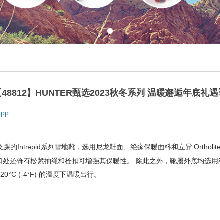
【48812】HUNTER甄选2023秋冬系列 温暖邂逅年底礼遇
pp
Intrepid系列雪地靴，选用尼龙鞋面、绝缘保暖面料和立异 Orthol
处还饰有松紧抽绳和栓扣可增强其保暖性。 除此之外，靴履外底均选用经 
C (-4°F) 的温度下温暖出行。