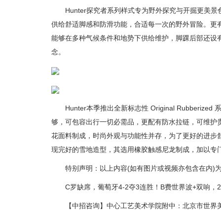
Hunter探究者系列样式专为野外探究与开掘更美
供给舒适脚感和防滑功能，合适每一次的野外冒险。更
能够在多种气候条件和地势下供给维护，脚踝后部还设有
念。
Hunter本季推出全新标志性 Original Rub
够，可包容出行一切必需品，更配有防水拉链，可维护贵
花面料制成，时尚外观与功能性并存，为了更好的进步舒适
现完好的雪地造型，其选用橡胶触感尼龙制成，加以专门
特别声明：以上内容(如有图片或视频亦包含在内)为
C罗缺席，葡萄牙4-2夺3连胜！B费世界波+双响，2
【中招咨询】中心工艺美术学院附中：北京市世界美