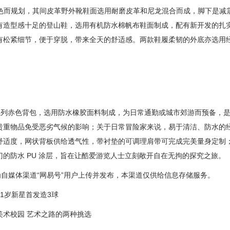
景色而规划，其间皮革野外靴鞋面选用耐磨皮革和尼龙混合而成，脚下是减
有造型感十足的登山鞋，选用有机防水棉帆布鞋面制成，配有新开发的扎实
松紧细节，便于穿脱，带来全天的舒适感。两款鞋履柔韧的外底亦选用经
berized 系列赤色背包，选用防水橡胶面料制成，为日常通勤或城市郊游而
重物品免受恶劣气候的影响；关于日常冒险家来说，易于清洁、防水的经典
度，网状背板供给透气性，带衬垫的可调理肩带可完成完美量身定制；Int
的防水 PU 涂层，旨在让酷爱游览人士立刻敞开自在无拘的探究之旅。
自媒体渠道“网易号”用户上传并发布，本渠道仅供给信息存储服务。
1岁新星首发造3球
术校园 艺术之路的两种挑选