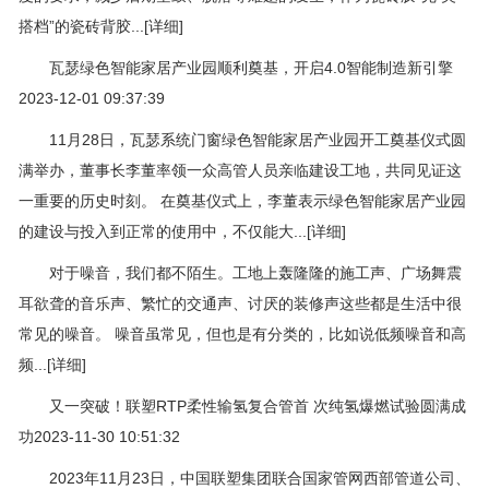
搭档”的瓷砖背胶...[详细]
瓦瑟绿色智能家居产业园顺利奠基，开启4.0智能制造新引擎
2023-12-01 09:37:39
11月28日，瓦瑟系统门窗绿色智能家居产业园开工奠基仪式圆
满举办，董事长李董率领一众高管人员亲临建设工地，共同见证这
一重要的历史时刻。 在奠基仪式上，李董表示绿色智能家居产业园
的建设与投入到正常的使用中，不仅能大...[详细]
对于噪音，我们都不陌生。工地上轰隆隆的施工声、广场舞震
耳欲聋的音乐声、繁忙的交通声、讨厌的装修声这些都是生活中很
常见的噪音。 噪音虽常见，但也是有分类的，比如说低频噪音和高
频...[详细]
又一突破！联塑RTP柔性输氢复合管首 次纯氢爆燃试验圆满成
功2023-11-30 10:51:32
2023年11月23日，中国联塑集团联合国家管网西部管道公司、