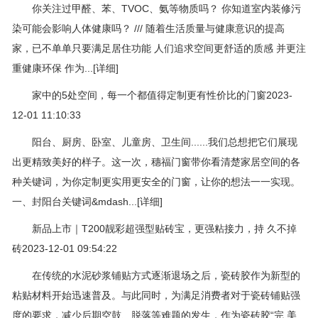
你关注过甲醛、苯、TVOC、氨等物质吗？ 你知道室内装修污
染可能会影响人体健康吗？ /// 随着生活质量与健康意识的提高
家，已不单单只要满足居住功能 人们追求空间更舒适的质感 并更注
重健康环保 作为...[详细]
家中的5处空间，每一个都值得定制更有性价比的门窗2023-
12-01 11:10:33
阳台、厨房、卧室、儿童房、卫生间......我们总想把它们展现
出更精致美好的样子。这一次，穗福门窗带你看清楚家居空间的各
种关键词，为你定制更实用更安全的门窗，让你的想法一一实现。
一、封阳台关键词&mdash...[详细]
新品上市｜T200靓彩超强型贴砖宝，更强粘接力，持 久不掉
砖2023-12-01 09:54:22
在传统的水泥砂浆铺贴方式逐渐退场之后，瓷砖胶作为新型的
粘贴材料开始迅速普及。与此同时，为满足消费者对于瓷砖铺贴强
度的要求，减少后期空鼓、脱落等难题的发生，作为瓷砖胶“完 美