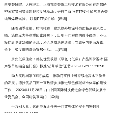
西安管研院、大连理工、上海邦临管道工程技术有限公司在新疆哈
密国家管网管道断裂控制试验场，进行了首 次RTP柔性输氢复合管
纯氢爆燃试验。 联塑RTP柔性输...[详细]
随着四季变换、时间推移，建筑物外墙涂料饰面极易在风吹日
晒、温度应力等多重因素影响下，出现不同程度的微小裂缝，不仅
极度影响建筑物的美观，还会造成墙体渗漏，导致室内墙面发霉、
长毛，极度影响舒适安居生活。 ...[详细]
肩负低碳使命！德技优品获颁《绿色（低碳）产品评价要求 隔
声型节能铝合金门窗》标准“起草单位”证书2023-11-29 11:20:58
助力实现国家“双碳”战略，推动门窗行业可持续地高水平质量
的发展，德技优品门窗一直热情参加推进绿色低碳标准体系的建设
工作。 2023年11月28日，由中国国际科技促进会绿色低碳发展专
业委员会、全国建筑幕墙门...[详细]
千万别大意，这两类五金件关乎门窗整体的安全与密封性