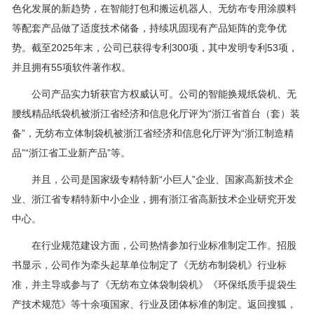
色化发展的新趋势，在智能打包和搬运机器人、无纺布专用涂膜料
等配套产品做了适度技术储备，持续巩固现有产品矩阵的竞争优
势。截至2025年末，公司已获得专利300项，其中发明专利53项，
并且拥有55项软件著作权。
公司产品实力斩获官方权威认可。公司的智能换规纸袋机、无
腰线精品纸袋机被浙江省经济和信息化厅评为“浙江省首台（套）装
备”，无纺布立体制袋机被浙江省经济和信息化厅评为“浙江制造精
品”“浙江省工业新产品”等。
并且，公司是国家级专精特新“小巨人”企业、国家高新技术企
业、浙江省专精特新中小企业，拥有浙江省高新技术企业研究开发
中心。
在行业规范建设方面，公司热情参加行业标准制定工作。招股
书显示，公司作为牵头起草单位制定了《无纺布制袋机》行业标
准，并主导或参与了《无纺布立体袋制袋机》《环保纸质手提袋生
产技术规范》等十余项国家、行业及团体标准的制定。返回搜狐，