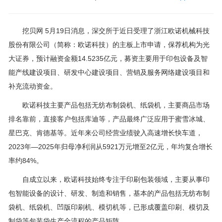
挖贝网 5月19日消息，深交所于近日受理了浙江欧诺机械科技
股份有限公司（简称：欧诺科技）的主板上市申请，保荐机构为光
大证券，预计融资金额14.5235亿元，募资主要用于印包设备及智
能产线建设项目、研发中心建设项目、营销及服务网络建设项目和
补充流动资金。
欧诺科技主要产品包括无纺布制袋机、纸袋机，主要商品市场
排名靠前，直接客户包括库迪等，产品最终广泛应用于蜜雪冰城、
星巴克、肯德基等。近年来公司经营业绩驶入高速增长快车道，
2023年—2025年归母净利润从5921万元增至2亿元，年均复合增长
率约84%。
自成立以来，欧诺科技始终专注于印刷包装领域，主要从事印
包智能设备的设计、研发、制造和销售，基本的产品包括无纺布制
袋机、纸袋机、凹版印刷机、模切机等，已形成覆盖印刷、模切及
制袋等包装袋生产全流程的产品矩阵。