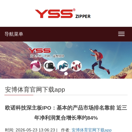
导航菜单
导
航
菜
单
安博体育官网下载app
欧诺科技深主板IPO：基本的产品市场排名靠前 近三
年净利润复合增长率约84%
时间: 2026-05-23 13:06:23 | 作者:
安博体育官网下载app