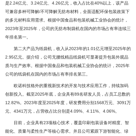
是2.24亿元、3.24亿元、4.26亿元，收入占比在40%以上，该产品
可兼容多种可降解/不可降解无纺布材料，全面适配环保包装政策下
的多元材料应用需求。根据中国食品和包装机械工业协会的统计，
2023年至2025年，公司的无纺布制袋机在国内的市场占有率连续三
年排名第一。
第二大产品为纸袋机，收入从2023年的1.01亿元增至2025年的
2.95亿元。据介绍，公司无腰线精品纸袋机可显著提升包装外观品
质与生产效率。根据中国食品和包装机械工业协会的统计，2025年
公司的纸袋机在国内的市场占有率排名第三。
欧诺科技格外的重视新技术的开发与技术应用工作，持续加码
创新投入。截至2025年底，企业具有89名研发人员，占员工总数的
12.82%。2023年度至2025年度，研发费用分别1568万元、3091万
元、4341万元，占营收占比分别是4.09%、4.11%、4.06%。
目前，企业具有23项核心技术，覆盖印刷包装设备对精度、智
能化、质量与柔性生产等核心需求。并且公司紧跟下游智能化、绿