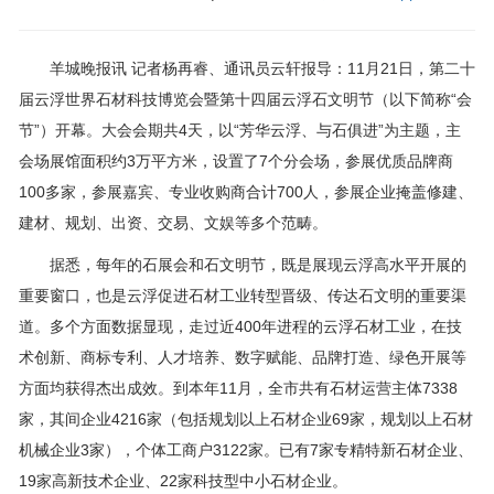
羊城晚报讯 记者杨再睿、通讯员云轩报导：11月21日，第二十
届云浮世界石材科技博览会暨第十四届云浮石文明节（以下简称“会
节”）开幕。大会会期共4天，以“芳华云浮、与石俱进”为主题，主
会场展馆面积约3万平方米，设置了7个分会场，参展优质品牌商
100多家，参展嘉宾、专业收购商合计700人，参展企业掩盖修建、
建材、规划、出资、交易、文娱等多个范畴。
据悉，每年的石展会和石文明节，既是展现云浮高水平开展的
重要窗口，也是云浮促进石材工业转型晋级、传达石文明的重要渠
道。多个方面数据显现，走过近400年进程的云浮石材工业，在技
术创新、商标专利、人才培养、数字赋能、品牌打造、绿色开展等
方面均获得杰出成效。到本年11月，全市共有石材运营主体7338
家，其间企业4216家（包括规划以上石材企业69家，规划以上石材
机械企业3家），个体工商户3122家。已有7家专精特新石材企业、
19家高新技术企业、22家科技型中小石材企业。