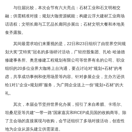
与往届比较，本次会节有六大亮点：石材工业和石文明相交
融；供需精准对接；规划大咖资源赋能；构建云浮大建材工业商场
话语权；文明长廊与工艺品长廊同步展出；石材文明大餐和本地美
食齐露脸。
其间最需求咱们来重视的是，22日和23日组织了由世界空间规
划大奖“艾特奖”冠名的多场研讨活动，广轻控股集团、扎哈·哈迪德
修建事务所、奥意修建工程规划有限公司等世界有名的公司、职业
组织的20多位业界大咖将上台沟通，要点讨论对“规划+石材”的考
虑，共享成功事例和使用场景等内容。针对参展企业，主办方还供
给1对1“企业+规划师”服务，为广阔企业送上一份“规划+石材”的大
礼。
其次，本届会节坚持世界化办展，招引了来自希腊、卡塔尔、
坦桑尼亚等共建“一带一路”国家嘉宾和RCEP成员国的收购商等。除
了主会场的直接展现与收购，会节还组织了多场对接活动，创造性
地为企业从源头建立供需渠道。