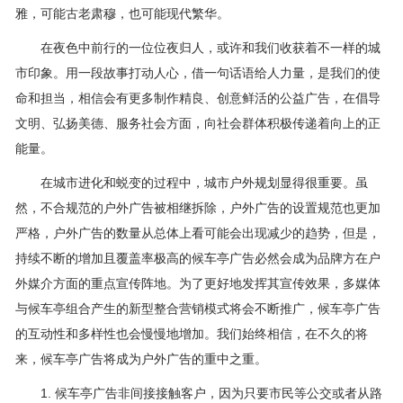
雅，可能古老肃穆，也可能现代繁华。
在夜色中前行的一位位夜归人，或许和我们收获着不一样的城
市印象。用一段故事打动人心，借一句话语给人力量，是我们的使
命和担当，相信会有更多制作精良、创意鲜活的公益广告，在倡导
文明、弘扬美德、服务社会方面，向社会群体积极传递着向上的正
能量。
在城市进化和蜕变的过程中，城市户外规划显得很重要。虽
然，不合规范的户外广告被相继拆除，户外广告的设置规范也更加
严格，户外广告的数量从总体上看可能会出现减少的趋势，但是，
持续不断的增加且覆盖率极高的候车亭广告必然会成为品牌方在户
外媒介方面的重点宣传阵地。为了更好地发挥其宣传效果，多媒体
与候车亭组合产生的新型整合营销模式将会不断推广，候车亭广告
的互动性和多样性也会慢慢地增加。我们始终相信，在不久的将
来，候车亭广告将成为户外广告的重中之重。
1. 候车亭广告非间接接触客户，因为只要市民等公交或者从路