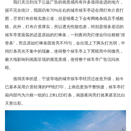
我们关注到当下公益广告的画质感尚有许多值得改进的地方，
据不完全统计，我国仍有70%左右的城市候车亭还在用灯布介质打
图，尽管灯布价格实惠公道，但是细看之下会有网格条线且手感粗
糙。此外，灯布介质厚实，所以透光性能也差，特别是很多老旧的
候车亭里面装的还是原始的灯棒条，一到夜间亮灯便会印出根根“排
骨条”，而且原始灯棒条因发亮不均匀，会出现上下两头灯光弱，中
间灯条亮光不集中的现象，使得整个候车亭上下黑暗而中间微亮，
极大地影响到画面呈现的视觉质感，使得整个候车亭广告沉闷灰
暗。
值得庆幸的是，宁波等地的城市候车亭经历过改造升级，如今
已基本采用介质轻薄的PP纸打印，上画也更加平整快捷，候车亭灯
箱内部均为六根一组的1.2米LED灯条，画面夜间亮灯效果甚至比白
天更出彩。