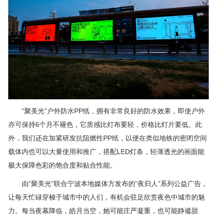
“聚美光”户外防水PP纸，拥有非常良好的防水效果，即使户外
亦可保持6个月不褪色，它质感比灯布要轻，价格比灯片要低。此
外，我们还在加紧研发抗阻燃性PP纸，以便在类似地铁的密闭空间
载体内也可以大量使用和推广，搭配LED灯条，轻薄透光的画面能
极大保障色彩的饱合度和贴合性能。
由“聚美光”联合宁波本地媒体方发布的“夜归人”系列公益广告，
让每天忙碌穿梭于城市中的人们，有机会驻足欣赏夜色中城市的魅
力。每当夜幕降临，皓月当空，她可能庄严凝重，也可能静谧甜