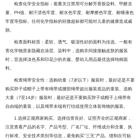
检查化学安全指标：着重关注禁用可分解芳香胺染料、甲醛含
量、PH值、耐汗渍色牢度、耐水色牢度、耐摩擦色牢度、耐唾液色
牢度等指标。任何化学指标的轻微超标都可能对儿童的健康造成威
胁。
检查面料材质：柔软、透气、吸湿性好的面料为佳选。一般有
害化学物质多隐藏在涂层、染料中，选购非间接接触皮肤的服装
时，宜选择淡色系和印花少的衣服。婴幼儿用品最优选择纯棉面
料。
检查绳带安全性：选购幼童（7岁以下）服装时，最好还是不要
购买脖子或帽子上带有绳带或腰部绳带超出服装底边的童装。选购
大童（7至14岁）服装时，最好还是不要购买脖子或帽子上绳带有
自由端的童装，以及绳带末端有打结或使用立体装饰物的服装。
1.选择正规商家购买。选择信誉良好、证照齐全的正规商家，
注意查看产品的名字、产品号型、厂名厂址、纤维成分和含量、执
行标准、安全技术类别等信息，避免购买“三无”产品。缝制在可贴