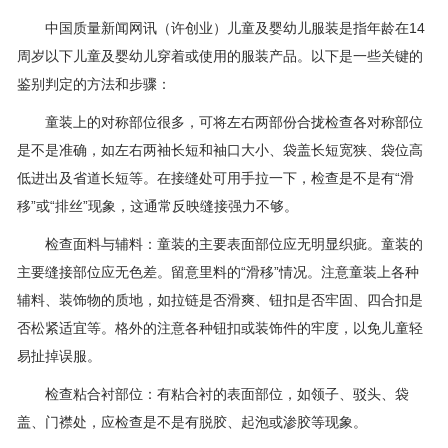
中国质量新闻网讯（许创业）儿童及婴幼儿服装是指年龄在14
周岁以下儿童及婴幼儿穿着或使用的服装产品。以下是一些关键的
鉴别判定的方法和步骤：
童装上的对称部位很多，可将左右两部份合拢检查各对称部位
是不是准确，如左右两袖长短和袖口大小、袋盖长短宽狭、袋位高
低进出及省道长短等。在接缝处可用手拉一下，检查是不是有“滑
移”或“排丝”现象，这通常反映缝接强力不够。
检查面料与辅料：童装的主要表面部位应无明显织疵。童装的
主要缝接部位应无色差。留意里料的“滑移”情况。注意童装上各种
辅料、装饰物的质地，如拉链是否滑爽、钮扣是否牢固、四合扣是
否松紧适宜等。格外的注意各种钮扣或装饰件的牢度，以免儿童轻
易扯掉误服。
检查粘合衬部位：有粘合衬的表面部位，如领子、驳头、袋
盖、门襟处，应检查是不是有脱胶、起泡或渗胶等现象。