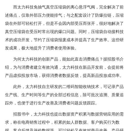
而太力科技免抽气真空压缩袋的离心悬浮气阀，完全解决了前
述痛点，仅靠外部压力便能排气；与之配套设计了防爆拉链，压缩
袋在外部可轻松打开，但是不会因内部受压而张开，很好地解决了
真空压缩袋在受压时常出现的爆口问题。同时，压缩袋自动接料技
术的成功开发，节约了压缩袋报废成本并提高了生产效率。这些研
发成果，极大地提升了消费者使用体验。
为何太力科技的创新产品，能如此直击消费痛点？据招股书介
绍，为与消费者建立有效沟通，太力科技在新品开发前，会提前将
产品虚拟投放市场，获得消费者数据反馈，提高新品投放成功率。
此外，太力科技自主研发的二维码智能收纳技术，可记录产品
生产线、生产时间等生产的全部过程信息，除可批次追溯、质量追
踪外，也便于进行生产改善及消费者问题反馈跟踪。
招股书中，太力科技也提出数据资产积累与数据营销应用的需
求，称在电商销售过程中，积累的如人群数据、客户购买行为数
据、客户反馈及评价数据等，可以轻松又有效对商品改善、产品研