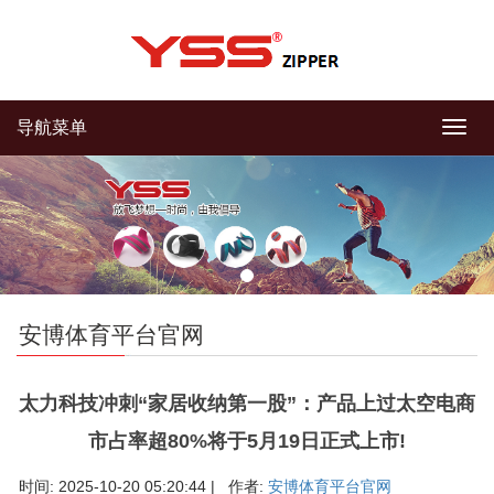
导航菜单
导
航
菜
单
安博体育平台官网
太力科技冲刺“家居收纳第一股”：产品上过太空电商
市占率超80%将于5月19日正式上市!
时间: 2025-10-20 05:20:44 | 作者:
安博体育平台官网