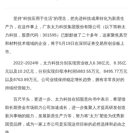
坚持“科技应用于生活”的理念，把先进科技成果转化为新质生
产力，在这件事上，广东太力科技集团股份有限公司（以下简称太
力科技，股票代码：301595）已默默做了二十多年，这家聚焦真空
和材料技术领域的企业，将于5月19日在深圳证券交易所创业板上
市。
2022~2024年，太力科技分别实现营业收入6.38亿元、8.35亿
元以及10.2亿元，分别实现归母净利润5883.55万元、8495.77万元
以及8763.89万元。公司业绩保持稳定增长趋势，拥有非常良好的
持续经营能力。
百尺竿头，更进一步。太力科技在招股意向书中表示，希望借
助长期资金市场助力公司加速成长，进一步集聚人才提高研发创造
新兴事物的能力，发展新质生产力等，努力将“太力”塑造为优秀新
国货品牌，成为一家上市公司是实现这些目标的必然选择和必由之
路。