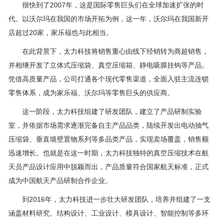
很快到了2007年，这是国际零售巨头们在全球加速扩张的时
代。以沃尔玛在我国的市场开拓为例，这一年，沃尔玛在我国新开
店超过20家，家乐福也与此相当。
在此背景下，太力科技将销售重心由线下经销转为商超销售，
并相继开发了立体式压缩袋、真空压缩箱、静电吸膜挂钩等产品。
凭借高质量产品，公司打通各个现代零售渠道，全面入驻主流连锁
零售体系，成为家乐福、沃尔玛等零售巨头的供应商。
这一阶段，太力科技组建了研发团队，建立了产品研制实验
室，并依据市场需求逐渐完备自主产品品类，陆续开发出电动抽气
压缩袋、垂直墙壁置物系列等多品类产品，实现卖场覆盖，销售额
迅速增长。也就是在这一时期，太力科技独特的真空压缩技术在航
天员产品设计应用中脱颖而出，产品质量符合国家航天标准，正式
成为中国航天产品研制合作企业。
到2016年，太力科技进一步壮大研发团队，培养并组建了一支
涵盖材料研究、结构设计、工业设计、模具设计、智能控制等多环