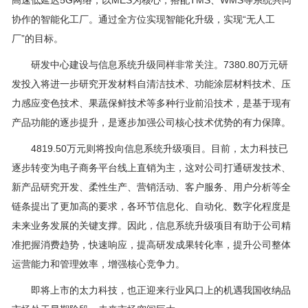
高速低延迟5G网络，以MES为核心，搭配TMS、WMS等系统共同
协作的智能化工厂。通过全方位实现智能化升级，实现“无人工
厂”的目标。
研发中心建设与信息系统升级同样非常关注。7380.80万元研
发投入将进一步研究开发材料自清洁技术、功能涂层材料技术、压
力感应变色技术、果蔬保鲜技术等多种行业前沿技术，是基于现有
产品功能的逐步提升，是逐步加强公司核心技术优势的有力保障。
4819.50万元则将投向信息系统升级项目。目前，太力科技已
逐步转变为电子商务平台线上直销为主，这对公司打通研发技术、
新产品研究开发、柔性生产、营销活动、客户服务、用户分析等全
链条提出了更加高的要求，各环节信息化、自动化、数字化程度是
未来业务发展的关键支撑。因此，信息系统升级项目有助于公司精
准把握消费趋势，快速响应，提高研发成果转化率，提升公司整体
运营能力和管理效率，增强核心竞争力。
即将上市的太力科技，也正迎来行业风口上的机遇我国收纳品