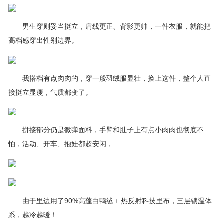
男生穿则妥当挺立，肩线更正、背影更帅，一件衣服，就能把
高档感穿出性别边界。
我搭档有点肉肉的，穿一般羽绒服显壮，换上这件，整个人直
接挺立显瘦，气质都变了。
拼接部分仍是微弹面料，手臂和肚子上有点小肉肉也彻底不
怕，活动、开车、抱娃都超安闲，
由于里边用了90%高蓬白鸭绒 + 热反射科技里布，三层锁温体
系，越冷越暖！