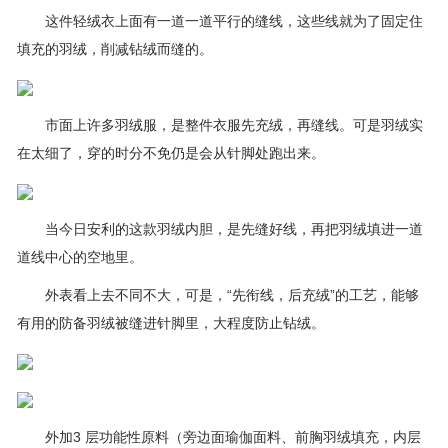
这件轻绒衣上面有一道一道平行的缝线，这些线就为了固定住
填充的羽绒，削减钻绒而缝的。
市面上许多羽绒服，是整件衣服先充绒，再缝线。可是羽绒实
在太细了，穿的时分不免仍是会从针脚处跑出来。
当今日安利的这款羽绒内胆，是先缝好线，再把羽绒填进一道
道线中心的空地里。
外表看上去不同不大，可是，“先衔线，后充绒”的工艺，能够
有用的防备羽绒被缝进针脚里，大程度防止钻绒。
外加3 层功能性原料（旁边面瑜伽面料、前胸羽绒填充，内层