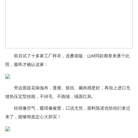
前后试了十多家工厂样衣，连桑坡版、山M同款都拿来逐个比
照，最终才确认这家：
旁边面提花瑜伽布，显瘦、挺括、藏肉感更好，再加上进口无
缝热压定型技能，不掉毛、不跑绒，绒面扛风。
轻得像空气，暖得像被窝，口说无凭，面料陈述也给咱们拿过
来了，能够彻底定心大胆买！