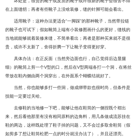
坏处是，很贵的靴子或皮质的靴子或许很新的靴子会很舍不得
在上面缝纫；再者有些靴子上没啥装修，缝的针脚可能会看出。
适用靴子：这种办法更适合“一脚踩”的那种靴子，当然带拉链
的靴子也可试下；假如靴筒上端有小装修图画什么的更好，缝线的
当地就能够就着装修来缝，不简单看出；再者是那种买来就不是很
贵，或许不太新了，舍得折腾一下让靴子变得更好穿。
具体办法：在正反面（当然旁边面也行，自己觉得后边显腿
细）的靴筒上剪一个V型的口，然后在V型两端各打一个洞，在将丝
带放在鞋内侧由两个洞穿出，在外面系个蝴蝶结就好了。
当然，你也能够多打一些洞，做成绑带款也很时尚，但条件是
技能一定要过关哈。
去修鞋的当地修一下吧，能够让他在鞋筒的一侧捏既个褶出
来，然后看他那里有没有相同原料的边角料，用几条做成流苏挂在
鞋的两边，这样既处理了鞋子掉的问题，又不会过多取舍鞋筒（假
如剪多了想让鞋筒松肥一点的时分就没办法了），并且还漂亮。