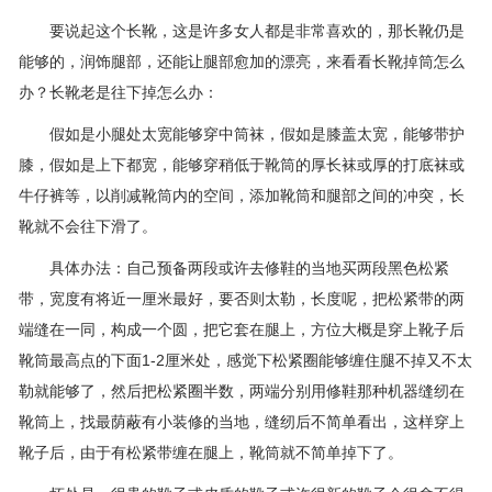
要说起这个长靴，这是许多女人都是非常喜欢的，那长靴仍是
能够的，润饰腿部，还能让腿部愈加的漂亮，来看看长靴掉筒怎么
办？长靴老是往下掉怎么办：
假如是小腿处太宽能够穿中筒袜，假如是膝盖太宽，能够带护
膝，假如是上下都宽，能够穿稍低于靴筒的厚长袜或厚的打底袜或
牛仔裤等，以削减靴筒内的空间，添加靴筒和腿部之间的冲突，长
靴就不会往下滑了。
具体办法：自己预备两段或许去修鞋的当地买两段黑色松紧
带，宽度有将近一厘米最好，要否则太勒，长度呢，把松紧带的两
端缝在一同，构成一个圆，把它套在腿上，方位大概是穿上靴子后
靴筒最高点的下面1-2厘米处，感觉下松紧圈能够缠住腿不掉又不太
勒就能够了，然后把松紧圈半数，两端分别用修鞋那种机器缝纫在
靴筒上，找最荫蔽有小装修的当地，缝纫后不简单看出，这样穿上
靴子后，由于有松紧带缠在腿上，靴筒就不简单掉下了。