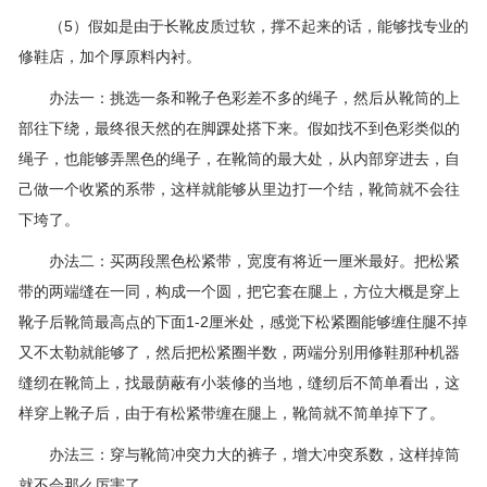
（5）假如是由于长靴皮质过软，撑不起来的话，能够找专业的
修鞋店，加个厚原料内衬。
办法一：挑选一条和靴子色彩差不多的绳子，然后从靴筒的上
部往下绕，最终很天然的在脚踝处搭下来。假如找不到色彩类似的
绳子，也能够弄黑色的绳子，在靴筒的最大处，从内部穿进去，自
己做一个收紧的系带，这样就能够从里边打一个结，靴筒就不会往
下垮了。
办法二：买两段黑色松紧带，宽度有将近一厘米最好。把松紧
带的两端缝在一同，构成一个圆，把它套在腿上，方位大概是穿上
靴子后靴筒最高点的下面1-2厘米处，感觉下松紧圈能够缠住腿不掉
又不太勒就能够了，然后把松紧圈半数，两端分别用修鞋那种机器
缝纫在靴筒上，找最荫蔽有小装修的当地，缝纫后不简单看出，这
样穿上靴子后，由于有松紧带缠在腿上，靴筒就不简单掉下了。
办法三：穿与靴筒冲突力大的裤子，增大冲突系数，这样掉筒
就不会那么厉害了。