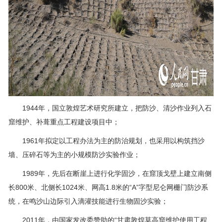
1944年，国立敦煌艺术研究所建立，把防沙、清沙作业列入石
窟维护、补葺重点工程建设项目中；
1961年拟定以工程办法为主的防治规划，也采用以构筑挡沙
墙、压碎石等为主的小规模防沙实验作业；
1989年，先后在断崖上进行化学固沙，在窟顶戈壁上建立南侧
长800米、北侧长1024米、网高1.8米的“A”字型尼仑网栅门防沙系
统，在鸣沙山边际引入滴灌技能进行生物固沙实验；
2011年，由国家发改委赞助的“甘肃敦煌莫高窟维护使用工程