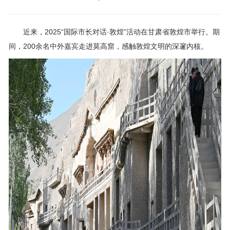
近来，2025“国际市长对话·敦煌”活动在甘肃省敦煌市举行。期
间，200余名中外嘉宾走进莫高窟，感触敦煌文明的深邃内核。