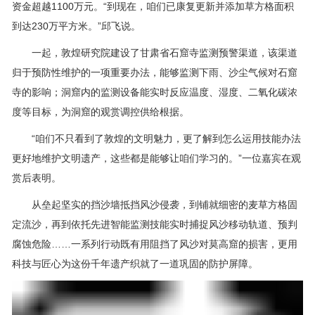
资金超越1100万元。“到现在，咱们已康复更新并添加草方格面积
到达230万平方米。”邱飞说。
一起，敦煌研究院建设了甘肃省石窟寺监测预警渠道，该渠道
归于预防性维护的一项重要办法，能够监测下雨、沙尘气候对石窟
寺的影响；洞窟内的监测设备能实时反应温度、湿度、二氧化碳浓
度等目标，为洞窟的观赏调控供给根据。
“咱们不只看到了敦煌的文明魅力，更了解到怎么运用技能办法
更好地维护文明遗产，这些都是能够让咱们学习的。”一位嘉宾在观
赏后表明。
从垒起坚实的挡沙墙抵挡风沙侵袭，到铺就细密的麦草方格固
定流沙，再到依托先进智能监测技能实时捕捉风沙移动轨道、预判
腐蚀危险……一系列行动既有用阻挡了风沙对莫高窟的损害，更用
科技与匠心为这份千年遗产织就了一道巩固的防护屏障。