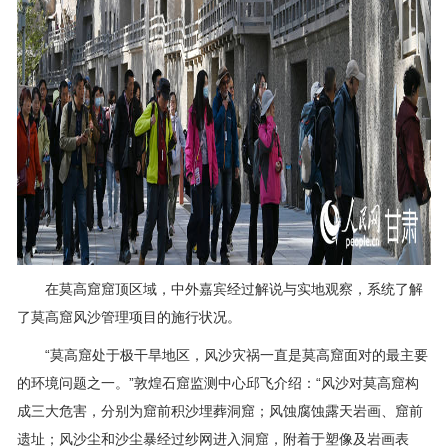
在莫高窟窟顶区域，中外嘉宾经过解说与实地观察，系统了解
了莫高窟风沙管理项目的施行状况。
“莫高窟处于极干旱地区，风沙灾祸一直是莫高窟面对的最主要
的环境问题之一。”敦煌石窟监测中心邱飞介绍：“风沙对莫高窟构
成三大危害，分别为窟前积沙埋葬洞窟；风蚀腐蚀露天岩画、窟前
遗址；风沙尘和沙尘暴经过纱网进入洞窟，附着于塑像及岩画表