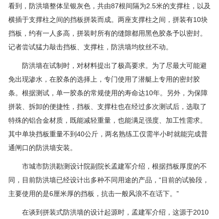
看到，防洪墙整体呈银灰色，共由87根间隔为2.5米的支撑柱，以及
横插于支撑柱之间的挡板拼装而成。两座支撑柱之间，拼装有10块
挡板，约有一人多高，拼装时所有的缝隙都用黑色胶条予以密封。
记者尝试猛力敲击挡板、支撑柱，防洪墙均纹丝不动。
防洪墙在试制时，对材料提出了极高要求。为了尽最大可能避
免出现渗水，在胶条的选择上，专门使用了潜艇上专用的密封胶
条。根据测试，单一胶条的常规使用的寿命达10年。另外，为保障
拼装、拆卸的便捷性，挡板、支撑柱也在经过多次测试后，选取了
特殊的铝合金材质，既能减轻重量，也能满足强度、加工性需求。
其中单块挡板重量不到40公斤，两名熟练工仅需半小时就能完成普
通闸口的防洪墙安装。
市城市防洪勘测设计院副院长孟建军介绍，根据挡板厚度的不
同，目前防洪墙已经设计出多种不同用途的产品，“目前的试验段，
主要使用的是6厘米厚的挡板，抗击一般风浪不在话下。”
在谈到拼装式防洪墙的设计起源时，孟建军介绍，这源于2010