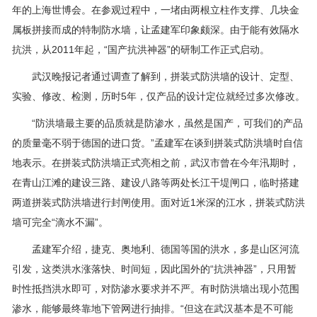
年的上海世博会。在参观过程中，一堵由两根立柱作支撑、几块金
属板拼接而成的特制防水墙，让孟建军印象颇深。由于能有效隔水
抗洪，从2011年起，“国产抗洪神器”的研制工作正式启动。
武汉晚报记者通过调查了解到，拼装式防洪墙的设计、定型、
实验、修改、检测，历时5年，仅产品的设计定位就经过多次修改。
“防洪墙最主要的品质就是防渗水，虽然是国产，可我们的产品
的质量毫不弱于德国的进口货。”孟建军在谈到拼装式防洪墙时自信
地表示。在拼装式防洪墙正式亮相之前，武汉市曾在今年汛期时，
在青山江滩的建设三路、建设八路等两处长江干堤闸口，临时搭建
两道拼装式防洪墙进行封闸使用。面对近1米深的江水，拼装式防洪
墙可完全“滴水不漏”。
孟建军介绍，捷克、奥地利、德国等国的洪水，多是山区河流
引发，这类洪水涨落快、时间短，因此国外的“抗洪神器”，只用暂
时性抵挡洪水即可，对防渗水要求并不严。有时防洪墙出现小范围
渗水，能够最终靠地下管网进行抽排。“但这在武汉基本是不可能