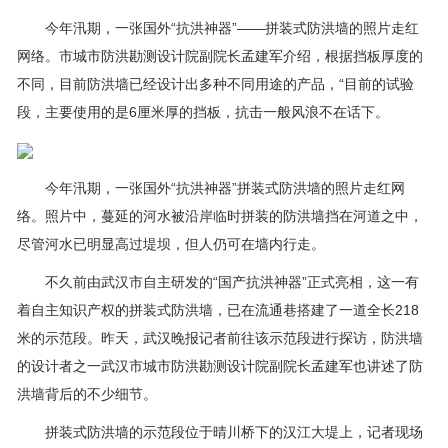
今年汛期，一张国外“抗洪神器”——拼装式防洪墙的照片走红
网络。市城市防洪勘测设计院副院长孟建军介绍，根据挡板厚度的
不同，目前防洪墙已经设计出多种不同用途的产品，“目前的试验
段，主要使用的是6厘米厚的挡板，抗击一般风浪不在话下。
今年汛期，一张国外“抗洪神器”拼装式防洪墙的照片走红网
络。照片中，蔓延的河水被沿岸临时拼装的防洪墙挡在河道之中，
尽管河水已明显高过堤坝，但人仍可在墙内行走。
不久前由武汉市自主研发的“国产抗洪神器”正式亮相，这一有
着自主知识产权的拼装式防洪墙，已在流通巷搭建了一道全长218
米的示范段。昨天，武汉晚报记者前往该示范段进行探访，防洪墙
的设计者之一武汉市城市防洪勘测设计院副院长孟建军也讲述了防
洪墙背后的不少细节。
拼装式防洪墙的示范段位于晴川桥下的汉江大堤上，记者现场