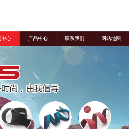
闻中心
产品中心
联系我们
网站地图