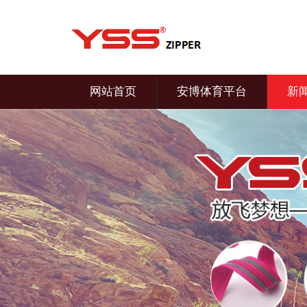
网站首页
安博体育平台
新